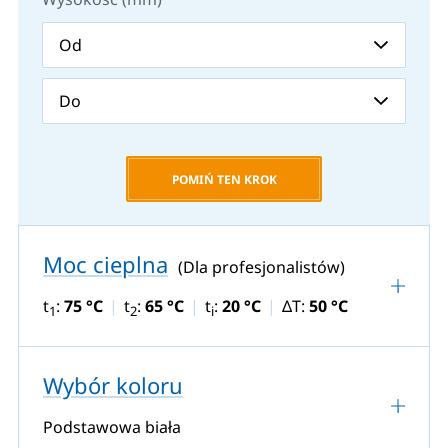
POMIŃ TEN KROK
Moc cieplna
(Dla profesjonalistów)
t
:
75 °C
t
:
65 °C
t
:
20 °C
ΔT:
50 °C
1
2
i
Wybór koloru
Podstawowa biała