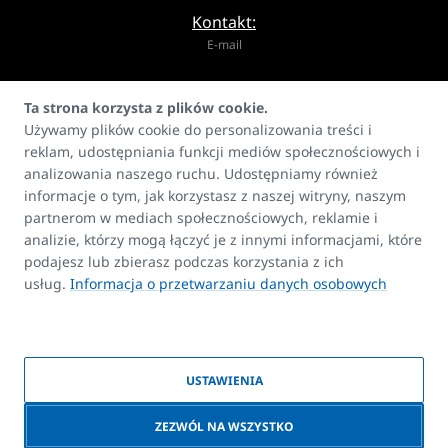
Kontakt:
E-mail
info@korado.pl
Ta strona korzysta z plików cookie.
Używamy plików cookie do personalizowania treści i
reklam, udostępniania funkcji mediów społecznościowych i
analizowania naszego ruchu. Udostępniamy również
informacje o tym, jak korzystasz z naszej witryny, naszym
partnerom w mediach społecznościowych, reklamie i
Produkty
analizie, którzy mogą łączyć je z innymi informacjami, które
FAQ
podajesz lub zbierasz podczas korzystania z ich
Kontakt
usług.
Informacja o przetwarzaniu danych osobowych
Prawa autorskie
USTAWIENIA
© 2026 KORADO | Stworzony przez firmę
BlueGhost
|
Polityka plików
ZEZWÓL NA WSZYSTKO
cookie
|
Zgoda na przetwarzanie danych osobowych
NOWOŚĆ!