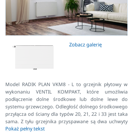
Zobacz galerię
Model RADIK PLAN VKM8 - L to grzejnik płytowy w
wykonaniu VENTIL KOMPAKT, które umożliwia
podłączenie dolne środkowe lub dolne lewe do
systemu grzewczego. Odległość dolnego środkowego
przyłącza od ściany dla typów 20, 21, 22 i 33 jest taka
sama. Z tyłu grzejnika przyspawane są dwa uchwyty
Pokaż pełny tekst
górne i dolne, grzejniki o długości 1800 mm i dłuższe