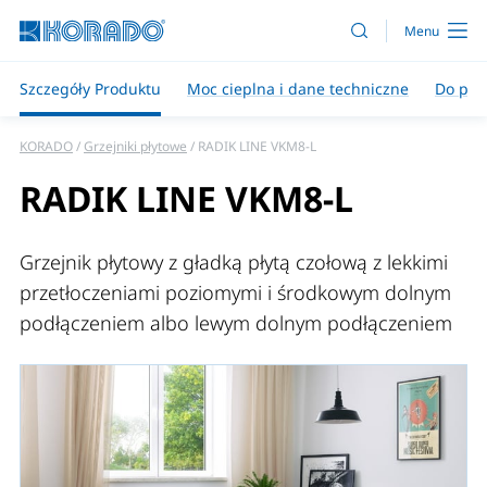
Szczegóły Produktu
Moc cieplna i dane techniczne
Do pob
KORADO
Grzejniki płytowe
RADIK LINE VKM8-L
RADIK LINE VKM8-L
Grzejnik płytowy z gładką płytą czołową z lekkimi
przetłoczeniami poziomymi i środkowym dolnym
podłączeniem albo lewym dolnym podłączeniem