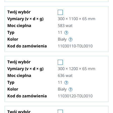
Twój wybór
Vymiary (v × d × g)
300 × 1100 × 65
mm
Moc cieplna
583
wat
Typ
11
Kolor
Biały
Kod do zamówienia
11030110-T0L0010
Twój wybór
Vymiary (v × d × g)
300 × 1200 × 65
mm
Moc cieplna
636
wat
Typ
11
Kolor
Biały
Kod do zamówienia
11030120-T0L0010
Twój wybór