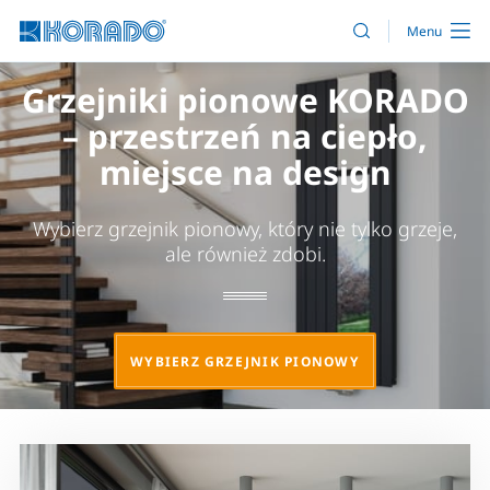
Grzejniki pionowe KORADO
– przestrzeń na ciepło,
miejsce na design
Wybierz grzejnik pionowy, który nie tylko grzeje,
ale również zdobi.
WYBIERZ GRZEJNIK PIONOWY