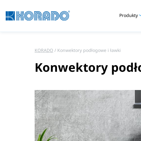
Produkty
KORADO
Konwektory podłogowe i ławki
Konwektory podło