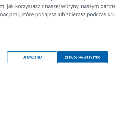
re
m, jak korzystasz z naszej witryny, naszym par
ub
ormacjami, które podajesz lub zbierasz podczas kor
zą
 i
do
Produkty
USTAWIENIA
ZEZWÓL NA WSZYSTKO
FAQ
Kontakt
Prawa autorskie