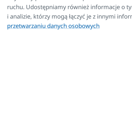
konwektorowe
z wentylatorem
, któ
ruchu. Udostępniamy również informacje o ty
sprawdzają się w mniejszych l
i analizie, którzy mogą łączyć je z innymi inf
wymagających przestrzeniach.
przetwarzaniu danych osobowych
Konwektory grzewcze KORADO
łąc
efektywność, nowoczesny design
doświadczenie LICON HEAT
– idealne 
wnętrz mieszkalnych i komercyjnych.
Kontakt:
E-mail
info@korado.pl