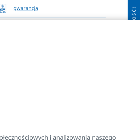
gwarancja
NOWOŚĆ!
najwyższe dopuszczalne ciśnienie
robocze 1,2 MPa
do niskotemperaturowych systemów
grzewczych
najwyższa dopuszczalna temperatura
robocza 110 °C
połecznościowych i analizowania naszego