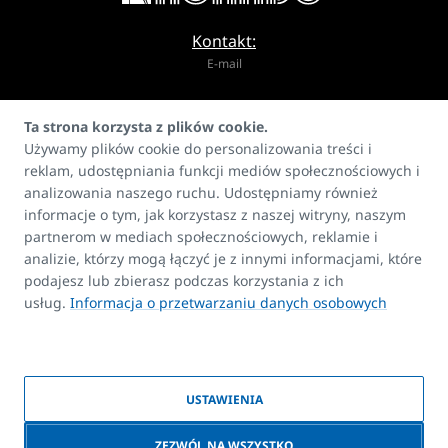
Kontakt:
E-mail
info@korado.pl
Ta strona korzysta z plików cookie.
Używamy plików cookie do personalizowania treści i
reklam, udostępniania funkcji mediów społecznościowych i
analizowania naszego ruchu. Udostępniamy również
informacje o tym, jak korzystasz z naszej witryny, naszym
partnerom w mediach społecznościowych, reklamie i
Produkty
analizie, którzy mogą łączyć je z innymi informacjami, które
FAQ
podajesz lub zbierasz podczas korzystania z ich
Kontakt
usług.
Informacja o przetwarzaniu danych osobowych
Prawa autorskie
USTAWIENIA
© 2026 KORADO | Stworzony przez firmę
BlueGhost
|
Polityka plików
ZEZWÓL NA WSZYSTKO