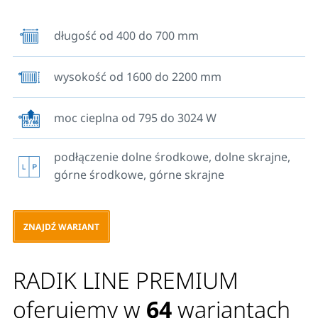
umożliwia przede wszystkim podłączenie dolne
centralne lub podłączenie dolne boczne do systemu
długość od 400 do 700 mm
grzewczego z wymuszonym obiegiem. Alternatywnie
można wykorzystać też jego górne centralne lub
wysokość od 1600 do 2200 mm
górne boczne podłączenie. Z tyłu grzejnika nie są
przyspawane żadne uchwyty, dlatego w skład dostawy
grzejnika wchodzą specjalne konsole, które
moc cieplna od 795 do 3024 W
zapewniają jego łatwy, szybki i bezpieczny montaż.
Wszystkie typy grzejników posiadają osłony boczne.
podłączenie dolne środkowe, dolne skrajne,
górne środkowe, górne skrajne
ZNAJDŹ WARIANT
RADIK LINE PREMIUM
oferujemy w
64
wariantach