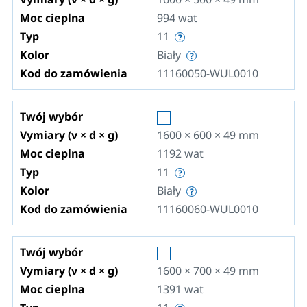
Moc cieplna
994
wat
Typ
11
Kolor
Biały
Kod do zamówienia
11160050-WUL0010
Twój wybór
Vymiary (v × d × g)
1600 × 600 × 49
mm
Moc cieplna
1192
wat
Typ
11
Kolor
Biały
Kod do zamówienia
11160060-WUL0010
Twój wybór
Vymiary (v × d × g)
1600 × 700 × 49
mm
Moc cieplna
1391
wat