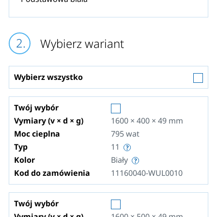
Wybierz wariant
Wybierz wszystko
Twój wybór
Vymiary (v × d × g)
1600 × 400 × 49
mm
Moc cieplna
795
wat
Typ
11
Kolor
Biały
Kod do zamówienia
11160040-WUL0010
Twój wybór
Vymiary (v × d × g)
1600 × 500 × 49
mm