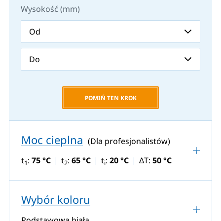
Wysokość (mm)
POMIŃ TEN KROK
Moc cieplna
(Dla profesjonalistów)
t
:
75 °C
t
:
65 °C
t
:
20 °C
ΔT:
50 °C
1
2
i
Wybór koloru
Podstawowa biała