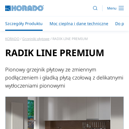
Szczegóły Produktu
Moc cieplna i dane techniczne
Do pob
KORADO
Grzejniki płytowe
RADIK LINE PREMIUM
RADIK LINE PREMIUM
Pionowy grzejnik płytowy ze zmiennym
podłączeniem i gładką płytą czołową z delikatnymi
wytłoczeniami pionowymi