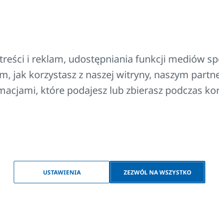
CLEAN, CLEAN VK
reści i reklam, udostępniania funkcji mediów s
 S
30
m, jak korzystasz z naszej witryny, naszym par
 S VK
30 VK
ormacjami, które podajesz lub zbierasz podczas kor
115
115
165
220
USTAWIENIA
ZEZWÓL NA WSZYSTKO
zy modelach HYGIENE i HYGIENE VK większe o 2 mm.
́w VKM8