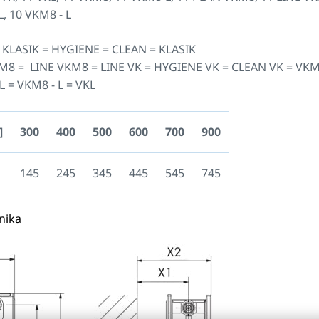
L, 10 VKM8 - L
 KLASIK = HYGIENE = CLEAN = KLASIK
M8 = LINE VKM8 = LINE VK = HYGIENE VK = CLEAN VK = VK
L = VKM8 - L = VKL
]
300
400
500
600
700
900
145
245
345
445
545
745
nika