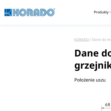
Produkty
KORADO
Dane do mo
Dane d
grzejni
Położenie uszu