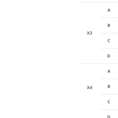
A
B
X3
C
D
A
B
X4
C
D