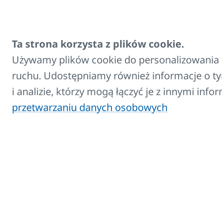
Tabela wymiarów
HYGIENE, HYGIENE VK, 
Ta strona korzysta z plików cookie.
Używamy plików cookie do personalizowania t
10
20
Typ
ruchu. Udostępniamy również informacje o ty
10 VK
20
i analizie, którzy mogą łączyć je z innymi inf
przetwarzaniu danych osobowych
X1
47
X2
79
Wartość X2 są pr
Tabela wymiaro