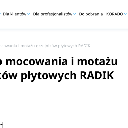
Dla klientów
Dla profesjonalistów
Do pobrania
KORADO
cowania i motażu grzejników płytowych RADIK
o mocowania i motażu
ków płytowych RADIK