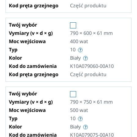
Kod pręta grzejnego
Część produktu
Twój wybór
Vymiary (v × d × g)
790 × 600 × 61
mm
Moc wejściowa
400
wat
Typ
10
Kolor
Biały
Kod do zamówienia
K10A079060-00A10
Kod pręta grzejnego
Część produktu
Twój wybór
Vymiary (v × d × g)
790 × 750 × 61
mm
Moc wejściowa
500
wat
Typ
10
Kolor
Biały
Kod do zamówienia
K10A079075-00A10