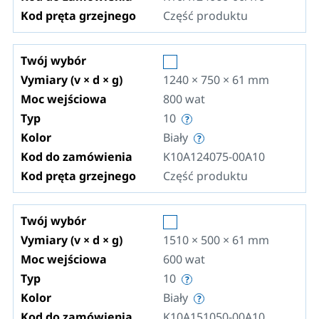
Kod pręta grzejnego
Część produktu
Twój wybór
Vymiary (v × d × g)
1240 × 750 × 61
mm
Moc wejściowa
800
wat
Typ
10
Kolor
Biały
Kod do zamówienia
K10A124075-00A10
Kod pręta grzejnego
Część produktu
Twój wybór
Vymiary (v × d × g)
1510 × 500 × 61
mm
Moc wejściowa
600
wat
Typ
10
Kolor
Biały
Kod do zamówienia
K10A151050-00A10