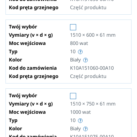
Kod pręta grzejnego
Część produktu
Twój wybór
Vymiary (v × d × g)
1510 × 600 × 61
mm
Moc wejściowa
800
wat
Typ
10
Kolor
Biały
Kod do zamówienia
K10A151060-00A10
Kod pręta grzejnego
Część produktu
Twój wybór
Vymiary (v × d × g)
1510 × 750 × 61
mm
Moc wejściowa
1000
wat
Typ
10
Kolor
Biały
Kod do zamówienia
K10A151075-00A10