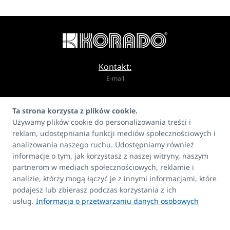
Kontakt:
E-mail
info@korado.pl
Ta strona korzysta z plików cookie.
Używamy plików cookie do personalizowania treści i
reklam, udostępniania funkcji mediów społecznościowych i
analizowania naszego ruchu. Udostępniamy również
informacje o tym, jak korzystasz z naszej witryny, naszym
partnerom w mediach społecznościowych, reklamie i
Produkty
analizie, którzy mogą łączyć je z innymi informacjami, które
FAQ
podajesz lub zbierasz podczas korzystania z ich
Kontakt
usług.
Informacja o przetwarzaniu danych osobowych
Prawa autorskie