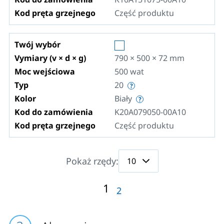
Kod pręta grzejnego
Część produktu
Twój wybór
Vymiary (v × d × g)
790 × 500 × 72
mm
Moc wejściowa
500
wat
Typ
20
Kolor
Biały
Kod do zamówienia
K20A079050-00A10
Kod pręta grzejnego
Część produktu
Pokaż rzędy:
1
2