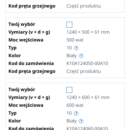
Kod pręta grzejnego
Część produktu
Twój wybór
Vymiary (v × d × g)
1240 × 500 × 61
mm
Moc wejściowa
500
wat
Typ
10
Kolor
Biały
Kod do zamówienia
K10A124050-00A10
Kod pręta grzejnego
Część produktu
Twój wybór
Vymiary (v × d × g)
1240 × 600 × 61
mm
Moc wejściowa
600
wat
Typ
10
Kolor
Biały
Kod do zamówienia
K10A124060-00A10