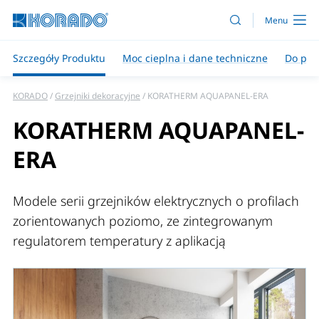
Szczegóły Produktu
Moc cieplna i dane techniczne
Do pob
KORADO
Grzejniki dekoracyjne
KORATHERM AQUAPANEL-ERA
KORATHERM AQUAPANEL-
ERA
Modele serii grzejników elektrycznych o profilach
zorientowanych poziomo, ze zintegrowanym
regulatorem temperatury z aplikacją