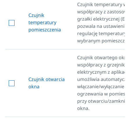
Czujnik temperatury we
współpracy z zastosow
Czujnik
grzałki elektrycznej (ERA
temperatury
pozwala na ustawienie i
pomieszczenia
regulację temperatury 
wybranym pomieszczen
Czujnik otwartego okn
współpracy z grzejniki
elektrycznym z aplikacją
Czujnik otwarcia
umożliwia automatyczn
okna
włączanie/wyłączanie
ogrzewania w pomieszc
przy otwarciu/zamknięc
okna.