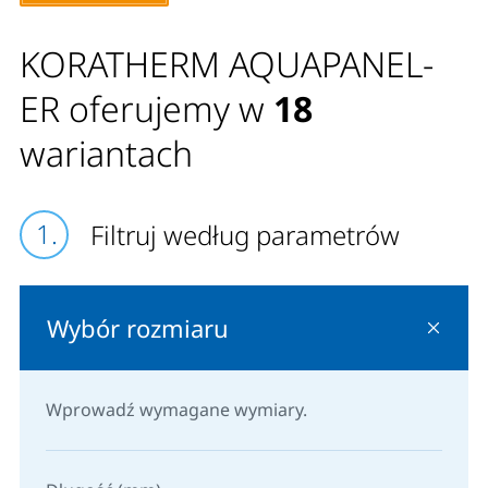
podłącza się za pomocą elastycznego przewodu
KORATHERM AQUAPANEL-
zasilającego do stałych przewodów sieci elektrycznej
w puszce instalacyjnej.
ER oferujemy w
18
wariantach
Filtruj według parametrów
Wybór rozmiaru
Wprowadź wymagane wymiary.