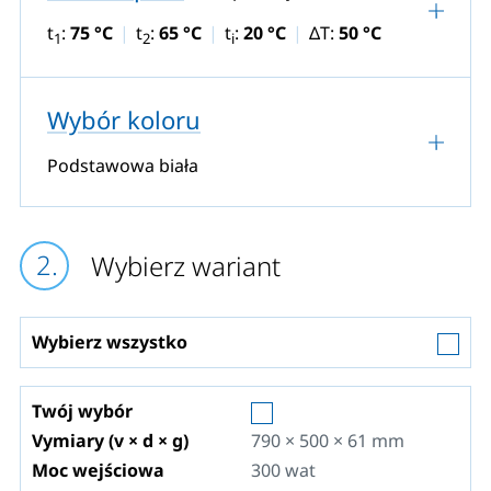
t
:
75 °C
t
:
65 °C
t
:
20 °C
ΔT:
50 °C
1
2
i
Wybór koloru
Podstawowa biała
Wybierz wariant
Wybierz wszystko
Twój wybór
Vymiary (v × d × g)
790 × 500 × 61
mm
Moc wejściowa
300
wat