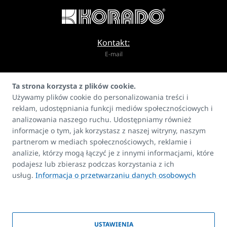
Kontakt:
E-mail
info@korado.pl
Ta strona korzysta z plików cookie.
Używamy plików cookie do personalizowania treści i
reklam, udostępniania funkcji mediów społecznościowych i
analizowania naszego ruchu. Udostępniamy również
informacje o tym, jak korzystasz z naszej witryny, naszym
partnerom w mediach społecznościowych, reklamie i
Produkty
analizie, którzy mogą łączyć je z innymi informacjami, które
FAQ
podajesz lub zbierasz podczas korzystania z ich
Kontakt
usług.
Informacja o przetwarzaniu danych osobowych
Prawa autorskie
USTAWIENIA