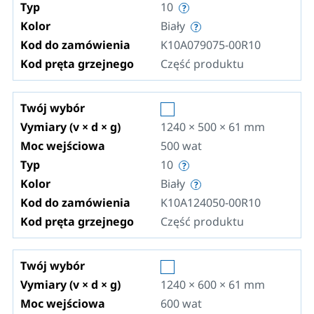
Typ
10
Kolor
Biały
Kod do zamówienia
K10A079075-00R10
Kod pręta grzejnego
Część produktu
Twój wybór
Vymiary (v × d × g)
1240 × 500 × 61
mm
Moc wejściowa
500
wat
Typ
10
Kolor
Biały
Kod do zamówienia
K10A124050-00R10
Kod pręta grzejnego
Część produktu
Twój wybór
Vymiary (v × d × g)
1240 × 600 × 61
mm
Moc wejściowa
600
wat