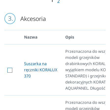
2
Akcesoria
Nazwa
Opis
Przeznaczona do wszys
modeli grzejników
Suszarka na
drabinkowych KORALUX
ręczniki KORALUX
wyjątkiem modelu KOR
370
STANDARD) i grzejnikó
dekoracyjnych KORAT
AQUAPANEL. Długość 3
Przeznaczona do wszys
modeli grzejników