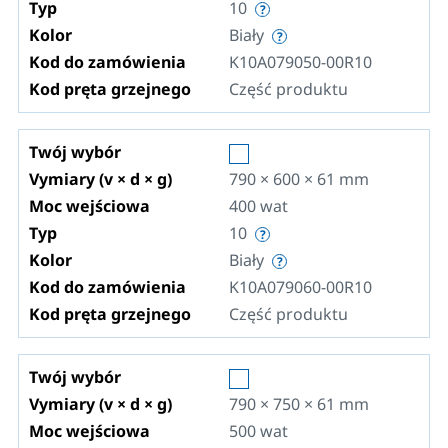
Typ
10
Kolor
Biały
Kod do zamówienia
K10A079050-00R10
Kod pręta grzejnego
Część produktu
Twój wybór
Vymiary (v × d × g)
790 × 600 × 61
mm
Moc wejściowa
400
wat
Typ
10
Kolor
Biały
Kod do zamówienia
K10A079060-00R10
Kod pręta grzejnego
Część produktu
Twój wybór
Vymiary (v × d × g)
790 × 750 × 61
mm
Moc wejściowa
500
wat