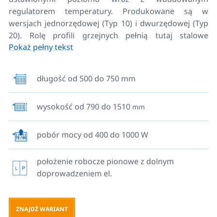
regulatorem temperatury. Produkowane są w
wersjach jednorzędowej (Typ 10) i dwurzędowej (Typ
20). Rolę profili grzejnych pełnią tutaj stalowe
Pokaż pełny tekst
zamknięte elementy o przekroju prostokątnym 70 x
11 mm, natomiast rozdzielacz i kolektor mają przekrój
owalny 50 x 30 mm.
długość od 500 do 750 mm
wysokość od 790 do 1510
mm
Grzejniki elektryczne w wersji - ER są wyposażone w
grzałkę elektryczną z elektronicznym regulatorem
temperatury powietrza w pomieszczeniu. Grzejniki są
pobór mocy od 400 do 1000 W
standardowo dostarczane w kolorze białym (RAL
9016) i zawierają w zestawie grzałkę elektryczną z
położenie robocze pionowe z dolnym
białym regulatorem i białym kablem zasilającym.
doprowadzeniem el.
Grzejnik w wersji - ER można także zamówić w kolorze
zgodnym ze wzornikiem KORADO lub RAL, w zestawie
z grzałką elektryczną z chromowanym regulatorem i
ZNAJDŹ WARIANT
srebrnym kablem zasilającym. Grzejnik elektryczny