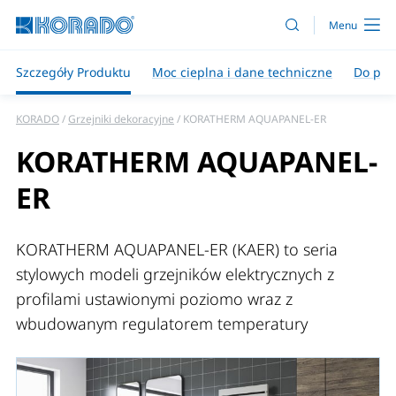
Szczegóły Produktu
Moc cieplna i dane techniczne
Do pob
KORADO
Grzejniki dekoracyjne
KORATHERM AQUAPANEL-ER
KORATHERM AQUAPANEL-
ER
KORATHERM AQUAPANEL-ER (KAER) to seria
stylowych modeli grzejników elektrycznych z
profilami ustawionymi poziomo wraz z
wbudowanym regulatorem temperatury