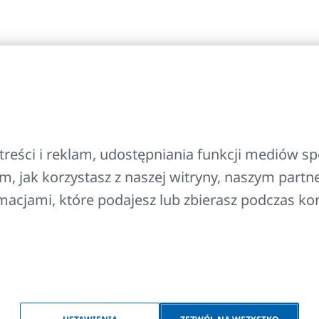
Produkty
reści i reklam, udostępniania funkcji mediów s
FAQ
m, jak korzystasz z naszej witryny, naszym par
Kontakt
ormacjami, które podajesz lub zbierasz podczas kor
Prawa autorskie