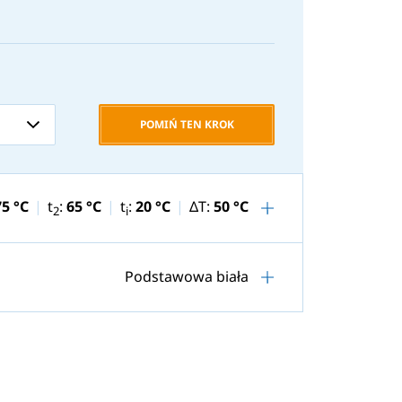
POMIŃ TEN KROK
75 °C
t
:
65 °C
t
:
20 °C
ΔT:
50 °C
2
i
Podstawowa biała