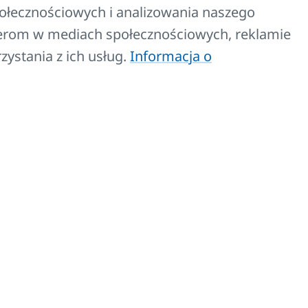
Z-SKV-0006
połecznościowych i analizowania naszego
tnerom w mediach społecznościowych, reklamie
zystania z ich usług.
Informacja o
aplikacją (ERA)
szczeniu przy
Z-SKV-0007
spieszyć zakup.