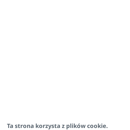
Suszarka na
Przeznac
ręczniki KORALUX
KORALUX
Wtyczka z
Do grzałk
włącznikiem - biała
Wtyczka z
włącznikiem -
Do grzałk
szara
Wtyczka z
włącznikiem -
Do grzałk
czarna
Ta strona korzysta z plików cookie.
Czujnik
Czujnik 