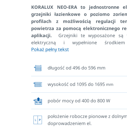
KORALUX NEO-ERA to jednostronne el
grzejniki łazienkowe o poziomo zorie
profilach z możliwością regulacji te
powietrza za pomocą elektronicznego re
aplikacji.
Grzejniki te wyposażone są 
elektryczną i wypełnione środkiem
Pokaż pełny tekst
zamarzaniu, co pozwala na stosowan
budynkach, w których przewidywany je
temperatury do -10°C.
długość od 496 do 596 mm
Te grzejniki elektryczne są standardowo d
wysokość od 1095 do 1695
mm
w kolorze białym (RAL 9016) z białym r
elektronicznym i pasującym kablem połą
Dostępne są również warianty w różnych
pobór mocy od 400 do 800 W
kolorystycznych wg wzornika KORADO lub R
odcienie grzejników (code 39, code 40 
położenie robocze pionowe z dolny
dostarczane są z regulatorem w kolorze
doprowadzeniem el.