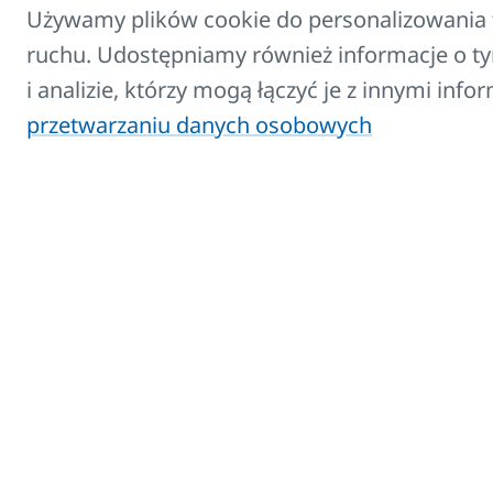
temperatury
Używamy plików cookie do personalizowania t
ustawien
pomieszczenia
ruchu. Udostępniamy również informacje o ty
i analizie, którzy mogą łączyć je z innymi inf
Czujnik 
Czujnik otwarcia
przetwarzaniu danych osobowych
umożliwi
okna
otwarciu
Pobierz lub zapisz s
Teraz zapisz dla siebie wybrany wa
W następnym kroku znajdziesz list