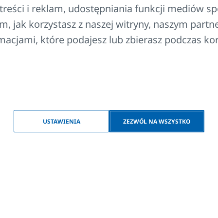
reści i reklam, udostępniania funkcji mediów s
ie i regulację temperatury w wybranym pomieszczeniu.
m, jak korzystasz z naszej witryny, naszym par
ormacjami, które podajesz lub zbierasz podczas kor
otwartego okna we współpracy z grzejnikiem elektrycznym z 
a automatyczne włączanie/wyłączanie ogrzewania w pomie
/zamknięciu okna.
USTAWIENIA
ZEZWÓL NA WSZYSTKO
wój wybór
riant, abyś mógł przekazać go sprzedawcy i tym samym przy
ę sprzedawców.