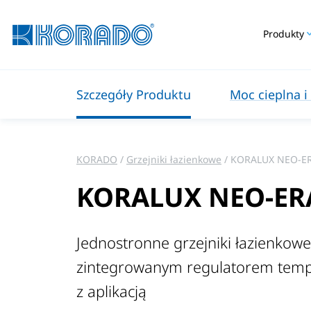
Produkty
Szczegóły Produktu
Moc cieplna i
KORADO
Grzejniki łazienkowe
KORALUX NEO-E
KORALUX NEO-ER
Jednostronne grzejniki łazienkowe
zintegrowanym regulatorem temp
z aplikacją